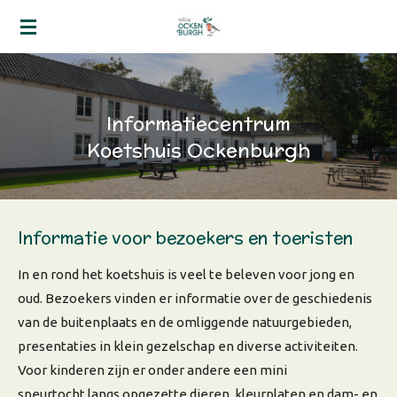
Ga
direct
naar
de
hoofdinhoud
Informatiecentrum
Koetshuis Ockenburgh
Informatie voor bezoekers en toeristen
In en rond het koetshuis is veel te beleven voor jong en
oud. Bezoekers vinden er informatie over de geschiedenis
van de buitenplaats en de omliggende natuurgebieden,
presentaties in klein gezelschap en diverse activiteiten.
Voor kinderen zijn er onder andere een mini
speurtocht langs opgezette dieren, kleurplaten en dam- en