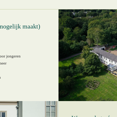
 mogelijk maakt)
oor jongeren
meer
n