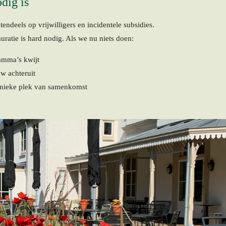
dig is
endeels op vrijwilligers en incidentele subsidies.
auratie is hard nodig. Als we nu niets doen:
amma’s kwijt
w achteruit
unieke plek van samenkomst