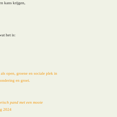
en kans krijgen,
t het is:
ls open, groene en sociale plek in
ondering en groei.
orisch pand met een mooie
ng 2024