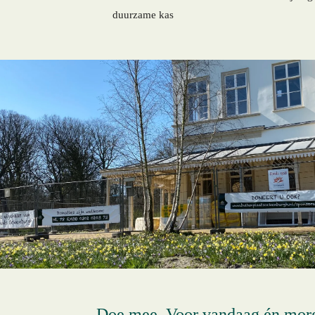
duurzame kas
Doe mee. Voor vandaag én mor