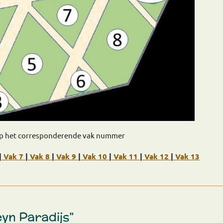
 op het corresponderende vak nummer
|
Vak 7
|
Vak 8
|
Vak 9
|
Vak 10
|
Vak 11
|
Vak 12
|
Vak 13
eyn Paradijs”