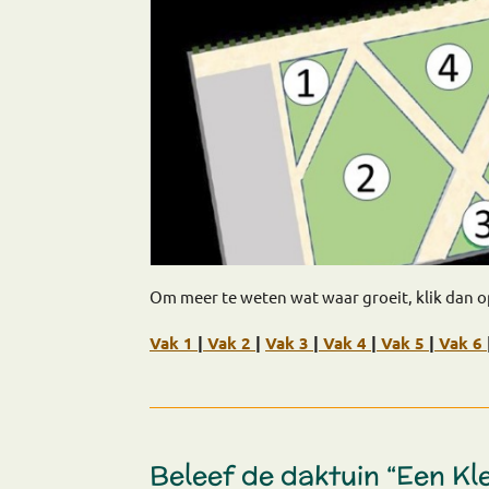
Om meer te weten wat waar groeit, klik dan
Vak 1
|
Vak 2
|
Vak 3
|
Vak 4
|
Vak 5
|
Vak 6
Beleef de daktuin “Een Kl