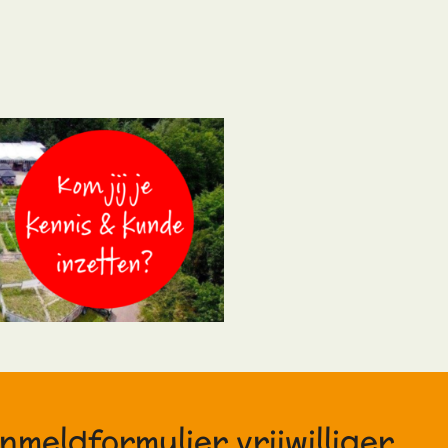
nmeldformulier vrijwilliger