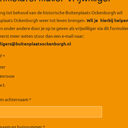
ing tot behoud van de historische Buitenplaats Ockenburgh wil
nplaats Ockenburgh weer tot leven brengen.
Wil je hierbij helpe
n onder andere door je op te geven als vrijwilliger via dit formulie
 eerst meer weten stuur dan een e-mail naar:
illigers@buitenplaatsockenburgh.nl
f *
eer
evrouw
v.t.
en achternaam *
tnaam en huisnummer *