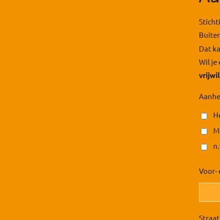
Sticht
Buite
Dat ka
Wil je
vrijw
Aanhe
H
M
n.
Voor- 
Straa