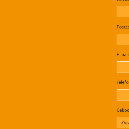
Postc
E-mail
Telef
Geboo