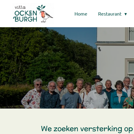
Ga
Home
Restaurant
direct
naar
de
hoofdinhoud
We zoeken versterking op