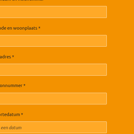
ode en woonplaats *
adres *
oonnummer *
rtedatum *