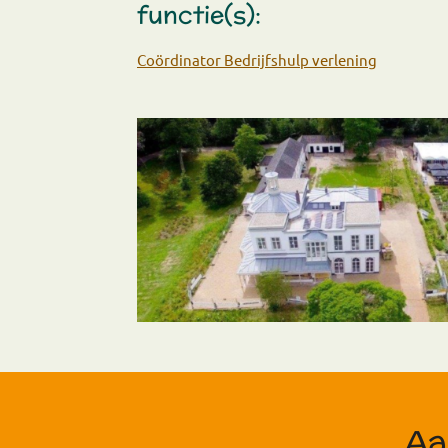
functie(s):
Co
ö
rdinator Bedrijfshulp verlening
Aa