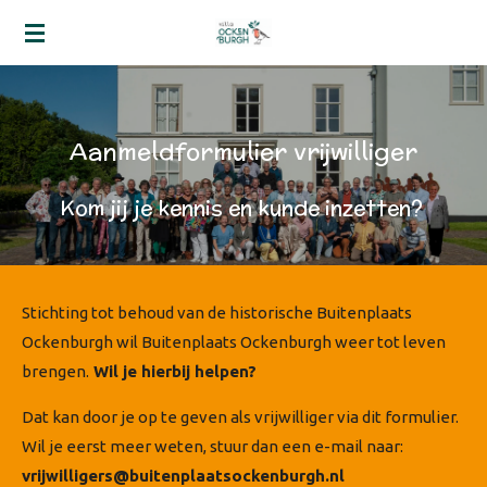
Ga
direct
naar
de
hoofdinhoud
Aanmeldformulier vrijwilliger
Kom jij je kennis en kunde inzetten?
Stichting tot behoud van de historische Buitenplaats
Ockenburgh wil Buitenplaats Ockenburgh weer tot leven
brengen.
Wil je hierbij helpen?
Dat kan door je op te geven als vrijwilliger via dit formulier.
Wil je eerst meer weten, stuur dan een e-mail naar:
vrijwilligers@buitenplaatsockenburgh.nl