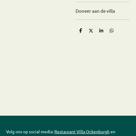
Doneer aan de villa
D
D
S
D
e
e
h
e
l
e
a
l
e
l
r
e
n
e
n
Volg ons op social media:
Restaurant Villa Ockenburgh
en