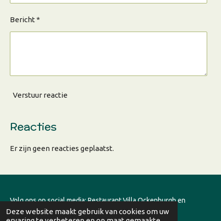
Bericht *
Verstuur reactie
Reacties
Er zijn geen reacties geplaatst.
Volg ons op social media:
Restaurant Villa Ockenburgh
en
Deze website maakt gebruik van cookies om uw
Stichting Buitenplaats Ockenburgh
ervaring te verbeteren en op maat gemaakte