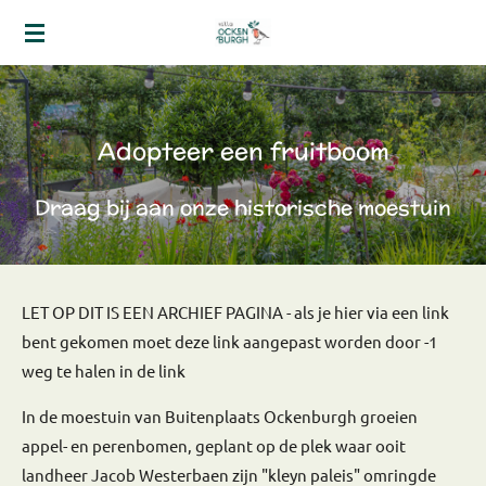
Ga
direct
naar
de
hoofdinhoud
Adopteer een fruitboom
Draag bij aan onze historische moestuin
LET OP DIT IS EEN ARCHIEF PAGINA - als je hier via een link
bent gekomen moet deze link aangepast worden door -1
weg te halen in de link
In de moestuin van Buitenplaats Ockenburgh groeien
appel- en perenbomen, geplant op de plek waar ooit
landheer Jacob Westerbaen zijn "kleyn paleis" omringde