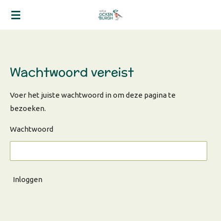
Ga
direct
naar
de
hoofdinhoud
Wachtwoord vereist
Voer het juiste wachtwoord in om deze pagina te
bezoeken.
Wachtwoord
Inloggen