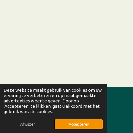
Deze website maakt gebruik van cookies om uw
ervaring te verbeteren en op maat gemaakte
advertenties weer te geven. Door op
© 2026 Villa Ockenburgh |
Algemene voorwaarden
|
‘Accepteren’ te klikken, gaat u akkoord met het
Privacyverklaring
|
Cookieverklaring
|
ANBI-instelling
gebruik van alle cookies.
Powered by
JouwWeb
Afwijzen
Accepteren