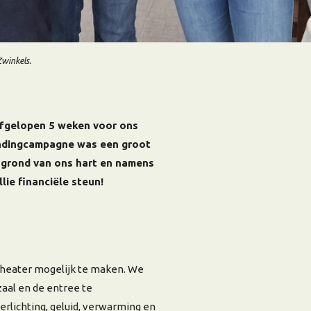
Zwinkels.
 afgelopen 5 weken voor ons
ndingcampagne was een groot
e grond van ons hart en namens
llie financiële steun!
heater mogelijk te maken. We
aal en de entree te
lichting, geluid, verwarming en