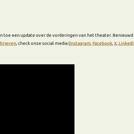
n toe een update over de vorderingen van het theater. Benieuwd n
brieven
, check onze social media (
Instagram
,
Facebook
,
X
,
LinkedI