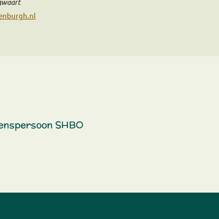
gwaart
enburgh.nl
wenspersoon SHBO