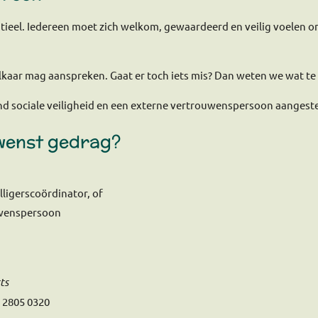
ntieel. Iedereen moet zich welkom, gewaardeerd en veilig voelen 
lkaar mag aanspreken. Gaat er toch iets mis? Dan weten we wat te
nd sociale veiligheid en een externe vertrouwenspersoon aangeste
ewenst gedrag?
lligerscoördinator, of
uwenspersoon
ts
6 2805 0320